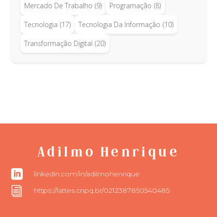
Mercado De Trabalho
(9)
Programação
(8)
Tecnologia
(17)
Tecnologia Da Informação
(10)
Transformação Digital
(20)
Adilmo Henrique

linkedin.com/in/adilmohenrique
i
https://lattes.cnpq.br/0212387850540485