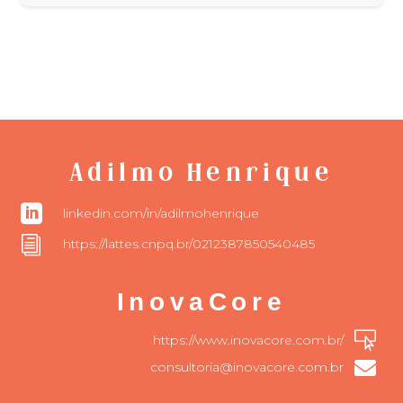
Adilmo Henrique

linkedin.com/in/adilmohenrique
i
https://lattes.cnpq.br/0212387850540485
InovaCore

https://www.inovacore.com.br/

consultoria@inovacore.com.br