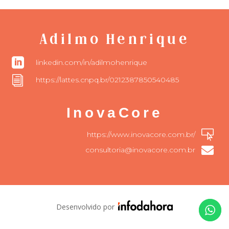
Adilmo Henrique

linkedin.com/in/adilmohenrique
i
https://lattes.cnpq.br/0212387850540485
InovaCore

https://www.inovacore.com.br/

consultoria@inovacore.com.br
Desenvolvido por