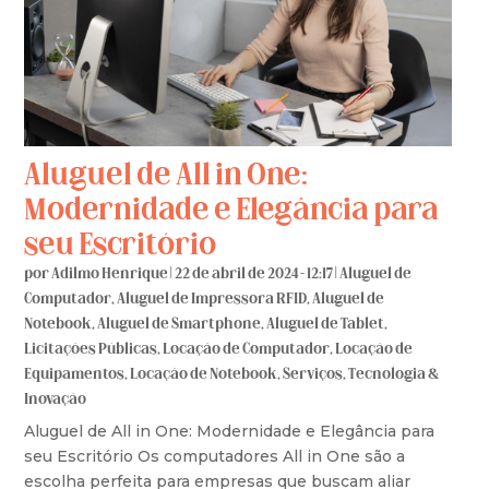
Aluguel de All in One:
Modernidade e Elegância para
seu Escritório
por
Adilmo Henrique
|
22 de abril de 2024 - 12:17
|
Aluguel de
Computador
,
Aluguel de Impressora RFID
,
Aluguel de
Notebook
,
Aluguel de Smartphone
,
Aluguel de Tablet
,
Licitações Públicas
,
Locação de Computador
,
Locação de
Equipamentos
,
Locação de Notebook
,
Serviços
,
Tecnologia &
Inovação
Aluguel de All in One: Modernidade e Elegância para
seu Escritório Os computadores All in One são a
escolha perfeita para empresas que buscam aliar