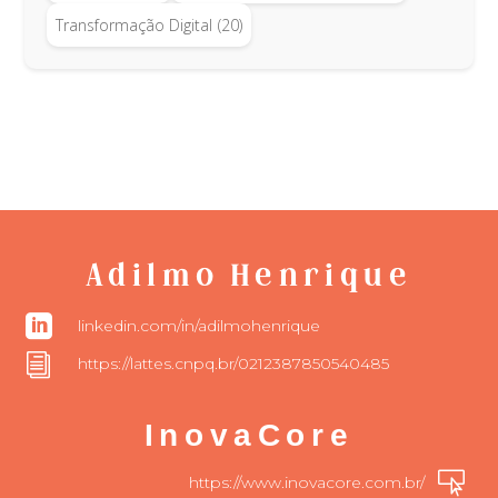
Transformação Digital
(20)
Adilmo Henrique

linkedin.com/in/adilmohenrique
i
https://lattes.cnpq.br/0212387850540485
InovaCore

https://www.inovacore.com.br/