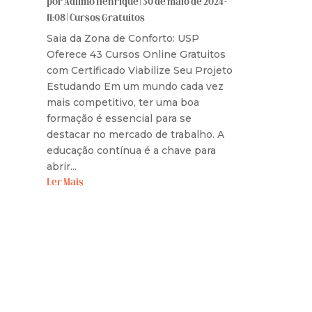
por
Adilmo Henrique
|
30 de maio de 2024 -
11:08
|
Cursos Gratuitos
Saia da Zona de Conforto: USP
Oferece 43 Cursos Online Gratuitos
com Certificado Viabilize Seu Projeto
Estudando Em um mundo cada vez
mais competitivo, ter uma boa
formação é essencial para se
destacar no mercado de trabalho. A
educação contínua é a chave para
abrir...
Ler Mais