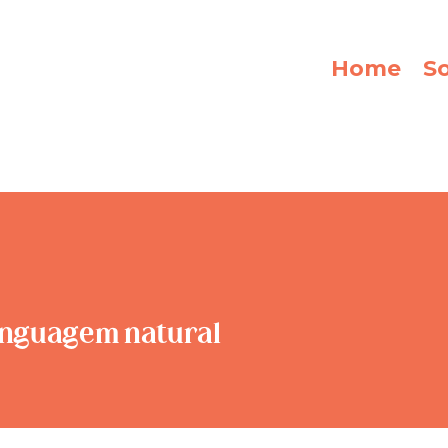
Home
S
linguagem natural