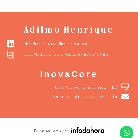
Adilmo Henrique

linkedin.com/in/adilmohenrique
i
https://lattes.cnpq.br/0212387850540485
InovaCore

https://www.inovacore.com.br/

consultoria@inovacore.com.br
Desenvolvido por