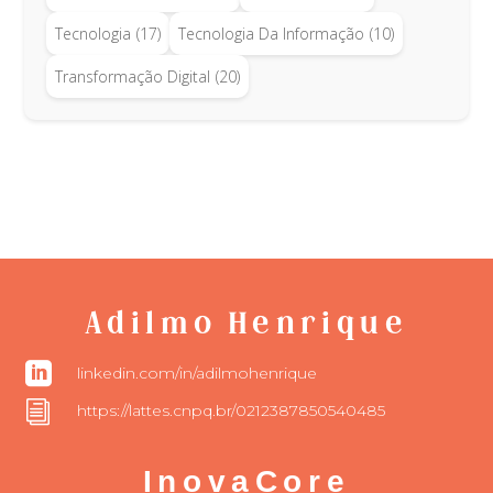
Tecnologia
(17)
Tecnologia Da Informação
(10)
Transformação Digital
(20)
Adilmo Henrique

linkedin.com/in/adilmohenrique
i
https://lattes.cnpq.br/0212387850540485
InovaCore